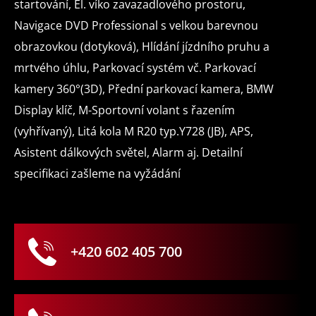
svícení
startování, El. víko zavazadlového prostoru,
Navigace DVD Professional s velkou barevnou
automatické přepínání
obrazovkou (dotyková), Hlídání jízdního pruhu a
dálkových světel
mrtvého úhlu, Parkovací systém vč. Parkovací
kamery 360°(3D), Přední parkovací kamera, BMW
laserové
alu
pl
Display klíč, M-Sportovní volant s řazením
světlomety
kola
'E
(vyhřívaný), Litá kola M R20 typ.Y728 (JB), APS,
palubní
Asistent dálkových světel, Alarm aj. Detailní
počítač
specifikaci zašleme na vyžádání
dotykové ovládání palubního
počítače
+420 602 405 700
digitální
ovl
přístrojový štít
ges