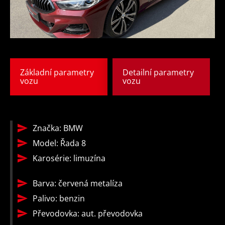
Základní parametry
Detailní parametry
vozu
vozu
Značka: BMW
pohon
aut.
8 rychlostn
Model: Řada 8
4x4
převodovka
stupňů
Karosérie: limuzína
12x
aktivní
Barva: červená metalíza
airbag
kapota
Palivo: benzin
Převodovka: aut. převodovka
stabilizace podvozku
nouzové brz