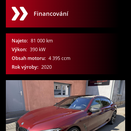
Financování
Najeto:
81 000
km
Výkon:
390
kW
Obsah motoru:
4 395
ccm
Rok výroby:
2020