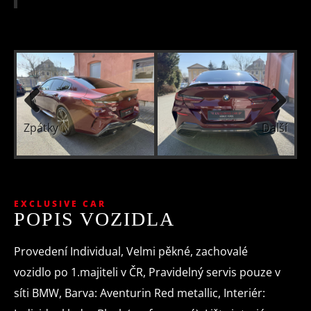
(ESP)
(PEBS)
asistent rozjezdu do
kopce (HSA)
ukazatel rychlostního
limitu (SLIF)
Zpátky
Další
hlídání jízdního
hlídání m
pruhu
úhlu
EXCLUSIVE CAR
asistent jízdy v
POPIS VOZIDLA
koloně
Provedení Individual, Velmi pěkné, zachovalé
asistent změny jízdního
vozidlo po 1.majiteli v ČR, Pravidelný servis pouze v
pruhu
síti BMW, Barva: Aventurin Red metallic, Interiér: