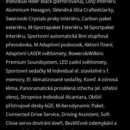
Individual leder Black (perforovaná), Lišty interiéru
asistent jízdy v jízdním
sledování 
Aluminium Hexagon, Skleněná lišta Craftedclarity,
pruhu
řidiče
Swarovski Crystals prvky interiéru, Carbon paket
exteriéru, M-Sportapaket Exteriéru, M-Sportpaket
regulace tuhosti
Interiéru, Sportovní automatická 8mi stupňová
podvozku
převodovka, M Adaptivní podvozek, Aktivní řízení,
adaptivní regulace
posi
Adaptivní LASER světlomety, Bowers&Wilkins
podvozku
řízen
Premium Soundsystem, LED zadní světlomety,
Sportovní sedačky M Individual el. stavitelné s f.
dvouzónová
aut.
memory, El. klimatizované sedačky, Komf. 4-zónová
klimatizace
klim
klima, Panoramatická prosklená střecha (el. střešní
okno), Stropnice Individual Alcantara, Obšití
adaptivní
natáčecí
přístrojové desky kůží, M-Aerodynamic Paket,
tempomat
světlome
Connected Drive Service, Driving Assistent, Soft-
LED denní
Close servo-dovírání dveří, Bezklíčové odemykání a