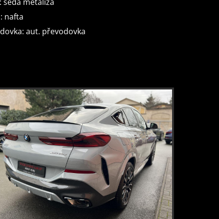
: šedá metalíza
12x
aktivní
ABS
brzdový
: nafta
airbag
kapota
asistent
dovka: aut. převodovka
ní
regulace rychlosti při jízdě
ze svahu
ychlostního
hlídání jízdního
F)
pruhu
t změny jízdního
asistent jízdy v jízdním
pruhu
adaptivní regulace
posilovač
podvozku
řízení
adaptivní
LED adaptivní
tempomat
světlomety