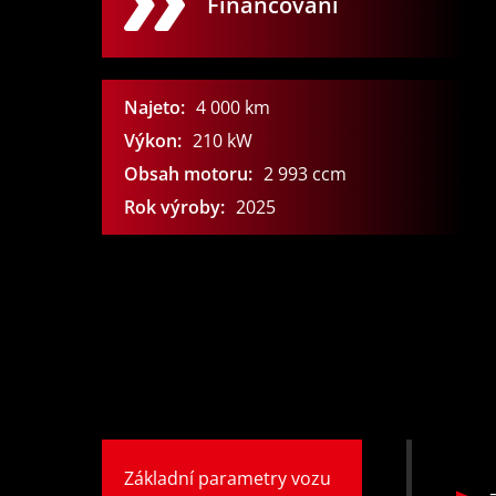
Financování
Najeto:
4 000
km
Výkon:
210
kW
Obsah motoru:
2 993
ccm
Rok výroby:
2025
Základní parametry vozu