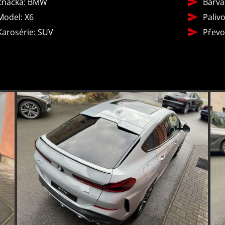
Značka: BMW
Barva
pohon
aut.
8 rychlostních
Model: X6
Palivo
4x4
převodovka
stupňů
Karosérie: SUV
Převo
stabilizace podvozku
nouzové brzdě
(ESP)
(PEBS)
asistent rozjezdu do
ukazatel r
kopce (HSA)
limitu (SLI
hlídání mrtvého
asistent jízdy v
asisten
úhlu
koloně
pruhu
sledování únavy
regulace tuhosti
řidiče
podvozku
dvouzónová
aut.
klimatizace
klimatizace