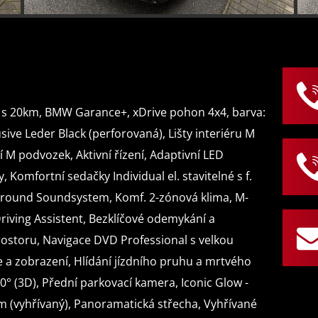
natáčecí
LED denní
automatick
světlomety
svícení
dálkových 
palubní
dotykové ovládání palubního
počítač
počítače
 s 20km, BMW Garance+, xDrive pohon 4x4, barva:
usive Leder Black (perforovaná), Lišty interiéru M
volba jízdního
elektronická ruční
 M podvozek, Aktivní řízení, Adaptivní LED
režimu
brzda
Komfortní sedačky Individual el. stavitelné s f.
round Soundsystem, Komf. 2-zónová klima, M-
hlídání provozu při couvání
parkovací senzo
riving Assistent, Bezklíčové odemykání a
(RCTA)
přední
prostoru, Navigace DVD Professional s velkou
parkovací
automatické
bezklí
a zobrazení, Hlídání jízdního pruhu a mrtvého
kamera
parkování
starto
0° (3D), Přední parkovací kamera, Iconic Glow -
m (vyhřívaný), Panoramatická střecha, Vyhřívané
senzor
aut. stavitelný volant při
na