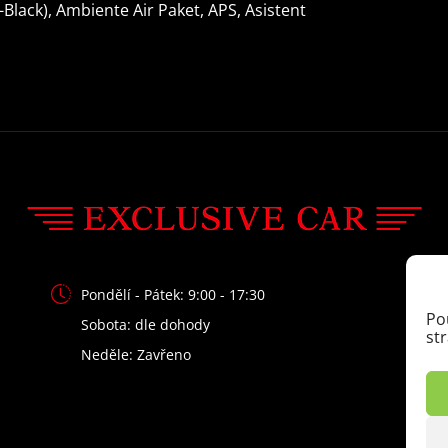
-Black), Ambiente Air Paket, APS, Asistent
stěračů
nástupu
vo
řazení pádly pod
deaktivace airba
volantem
spolujezdce
bezdrátová nabíječka mobilních
bluetoo
telefonů
el.
střešní
panoramatická
okna
šíbr el.
střecha
Pondělí - Pátek: 9:00 - 17:30
startování
imobilizér
alarm
centrá
Po
Sobota: dle dohody
st
tlačítkem
dálko
Neděle: Zavřeno
ambientní osvětlení
vyhřívaná
interiéru
sedadla